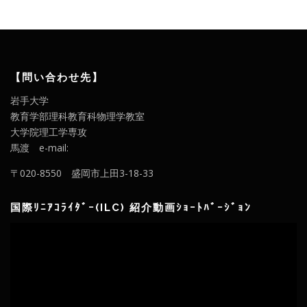
【問い合わせ先】
岩手大学
教育学部理科教育科物理学教室
大学院理工学専攻
馬渡 e-mail:
〒020-8550 盛岡市上田3-18-33
国際ﾘﾆｱｺﾗｲﾀﾞｰ(ILC) 紹介動画ｼｮｰﾄﾊﾞｰｼﾞｮﾝ
動
画
プ
レ
ー