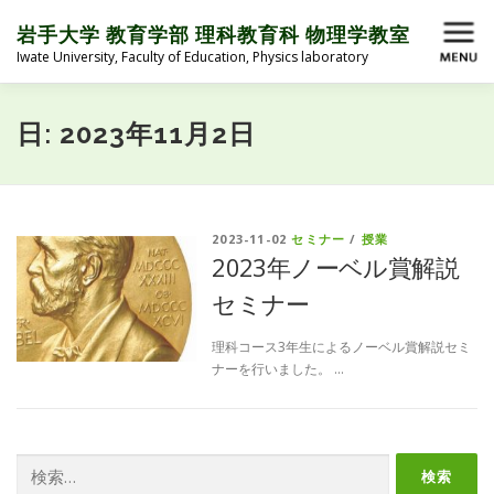
コ
ン
岩手大学 教育学部 理科教育科 物理学教室
メニュー
テ
Iwate University, Faculty of Education, Physics laboratory
ン
ツ
へ
HOME
ABOUT
MEMBER
BLOG
日:
2023年11月2日
ス
キ
ッ
プ
ACTIVITY
LINK
MEMBER ONLY
2023-11-02
セミナー
/
授業
2023年ノーベル賞解説
セミナー
理科コース3年生によるノーベル賞解説セミ
ナーを行いました。 …
検
索: