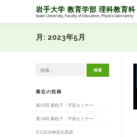
コ
岩手大学 教育学部 理科教育科
ン
Iwate University, Faculty of Education, Physics laboratory
テ
ン
ツ
月:
2023年5月
へ
ス
キ
ッ
プ
検
索:
最近の投稿
第35回 素粒子・宇宙セミナー
第34回 素粒子・宇宙セミナー
ICS2026@安比高原