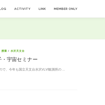
LOG
ACTIVITY
LINK
MEMBER ONLY
/
授業
/
水沢天文台
粒子・宇宙セミナー
で、今年も国立天文台水沢VLVI観測所の …