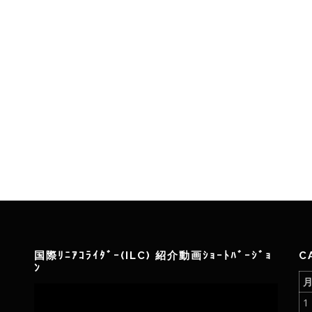
国際ﾘﾆｱｺﾗｲﾀﾞｰ(ILC) 紹介動画ｼｮｰﾄﾊﾞｰｼﾞｮ
C
ﾝ
動
1
画