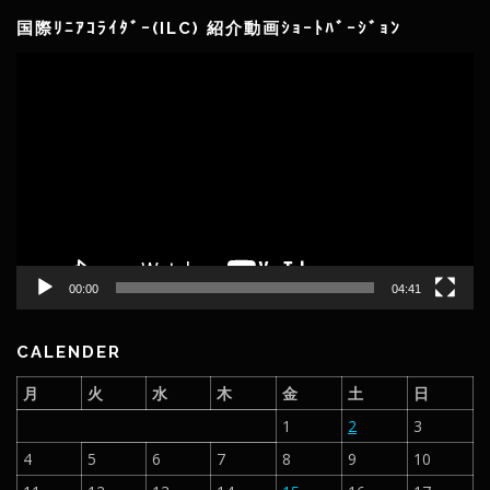
国際ﾘﾆｱｺﾗｲﾀﾞｰ(ILC) 紹介動画ｼｮｰﾄﾊﾞｰｼﾞｮﾝ
動
画
プ
レ
ー
ヤ
ー
00:00
04:41
CALENDER
月
火
水
木
金
土
日
1
2
3
4
5
6
7
8
9
10