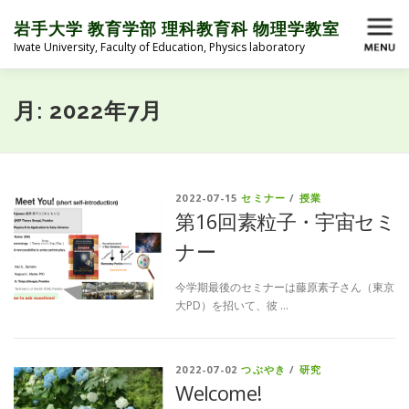
コ
ン
岩手大学 教育学部 理科教育科 物理学教室
メニュー
テ
Iwate University, Faculty of Education, Physics laboratory
ン
ツ
へ
HOME
ABOUT
MEMBER
BLOG
月:
2022年7月
ス
キ
ッ
プ
ACTIVITY
LINK
MEMBER ONLY
2022-07-15
セミナー
/
授業
第16回素粒子・宇宙セミ
ナー
今学期最後のセミナーは藤原素子さん（東京
大PD）を招いて、彼 …
2022-07-02
つぶやき
/
研究
Welcome!