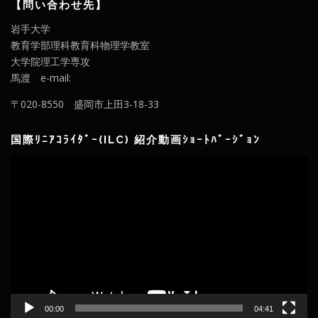
【問い合わせ先】
岩手大学
教育学部理科教育科物理学教室
大学院理工学専攻
馬渡 e-mail:
〒020-8550 盛岡市上田3-18-33
国際ﾘﾆｱｺﾗｲﾀﾞｰ(ILC) 紹介動画ｼｮｰﾄﾊﾞｰｼﾞｮﾝ
動
画
プ
レ
ー
ヤ
ー
00:00
04:41