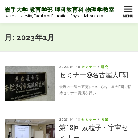
コ
ン
岩手大学 教育学部 理科教育科 物理学教室
メニュー
テ
Iwate University, Faculty of Education, Physics laboratory
ン
ツ
へ
HOME
ABOUT
MEMBER
BLOG
月:
2023年1月
ス
キ
ッ
プ
ACTIVITY
LINK
MEMBER ONLY
2023-01-18
セミナー
/
研究
セミナー@名古屋大E研
最近の一連の研究について名古屋大E研で招
待セミナー講演を行い …
2023-01-18
セミナー
/
授業
第18回 素粒子・宇宙セ
ミナー