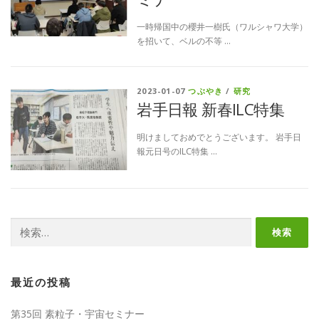
一時帰国中の櫻井一樹氏（ワルシャワ大学）
を招いて、ベルの不等 …
2023-01-07
つぶやき
/
研究
岩手日報 新春ILC特集
明けましておめでとうございます。 岩手日
報元日号のILC特集 …
検
索:
最近の投稿
第35回 素粒子・宇宙セミナー