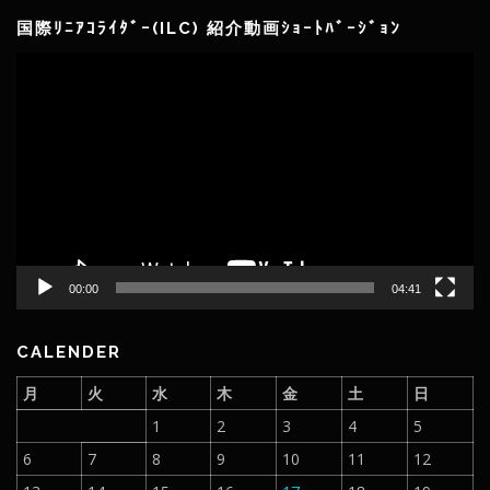
国際ﾘﾆｱｺﾗｲﾀﾞｰ(ILC) 紹介動画ｼｮｰﾄﾊﾞｰｼﾞｮﾝ
動
画
プ
レ
ー
ヤ
ー
00:00
04:41
CALENDER
月
火
水
木
金
土
日
1
2
3
4
5
6
7
8
9
10
11
12