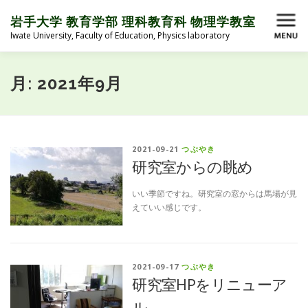
コ
ン
岩手大学 教育学部 理科教育科 物理学教室
メニュー
テ
Iwate University, Faculty of Education, Physics laboratory
ン
ツ
へ
HOME
ABOUT
MEMBER
BLOG
月:
2021年9月
ス
キ
ッ
プ
ACTIVITY
LINK
MEMBER ONLY
2021-09-21
つぶやき
研究室からの眺め
いい季節ですね。研究室の窓からは馬場が見
えていい感じです。
2021-09-17
つぶやき
研究室HPをリニューア
ル