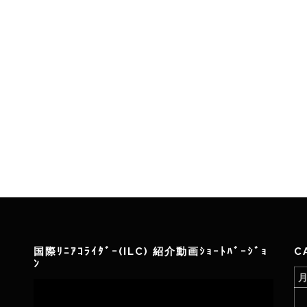
国際ﾘﾆｱｺﾗｲﾀﾞｰ(ILC) 紹介動画ｼｮｰﾄﾊﾞｰｼﾞｮ
C
ﾝ
動
画