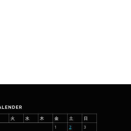
ALENDER
月
火
水
木
金
土
日
1
2
3