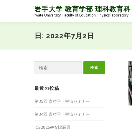
コ
岩手大学 教育学部 理科教育科
ン
Iwate University, Faculty of Education, Physics laboratory
テ
ン
ツ
日:
2022年7月2日
へ
ス
キ
ッ
プ
検
索:
最近の投稿
第35回 素粒子・宇宙セミナー
第34回 素粒子・宇宙セミナー
ICS2026@安比高原