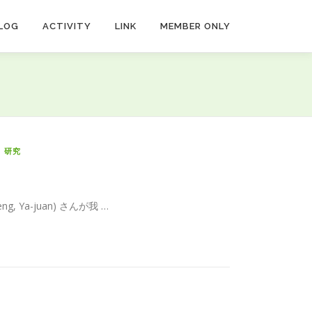
LOG
ACTIVITY
LINK
MEMBER ONLY
/
研究
g, Ya-juan) さんが我 …